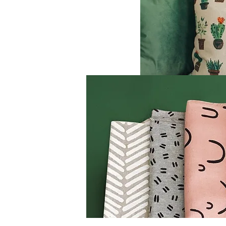
l settore
 applicazioni
crescita,
di
roprie
, Spider-jet
r la
el tessuto