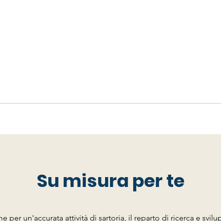
E' la soluzione d
semi rigidi e flessibili.
rivoluzionaria sia per
garantire prestazion
Su misura per te
 per un'accurata attività di sartoria, il reparto di ricerca e svil