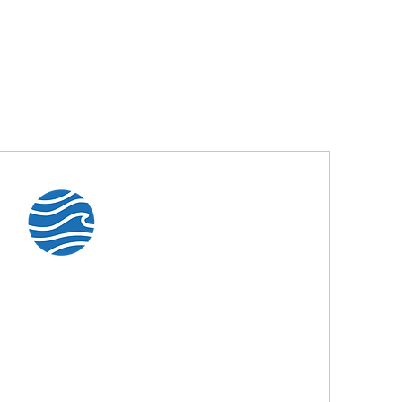
OCEAN
SINGLE-
PASS
 soddisfare le esigenze di stampa più
 i limiti delle tradizionali single-pass.