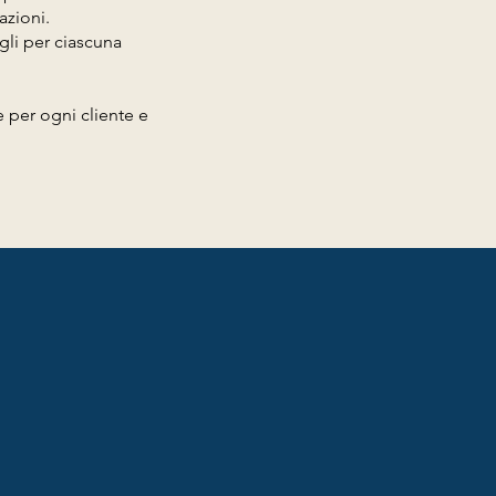
azioni.
agli per ciascuna
 per ogni cliente e