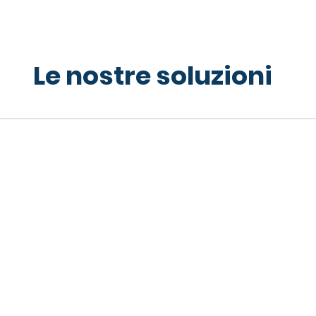
Le nostre soluzioni
e di alloggiare
Ocean
è nata per
 natura con effetti
complesse e superare
giusta soluzione per la