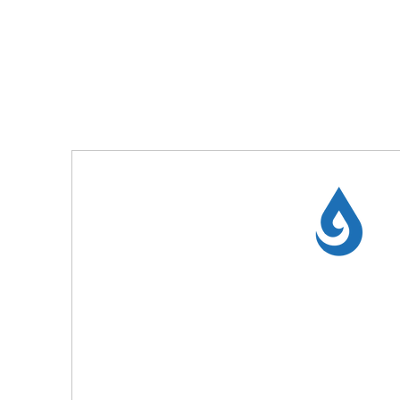
AQUOS
PLOTTER
La multiversatilità di
Aquos
consent
contemporaneamente inchiostri di varia
estetici e materici differenti.
Aquos
è la 