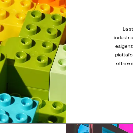
La s
industria
esigenza
piattafo
offrire 