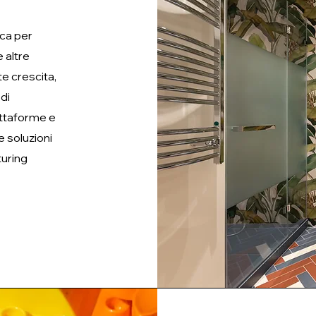
ica per
 altre
te crescita,
di
attaforme e
e soluzioni
turing