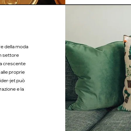
ore della moda
un settore
lla crescente
alle proprie
ider-jet può
razione e la