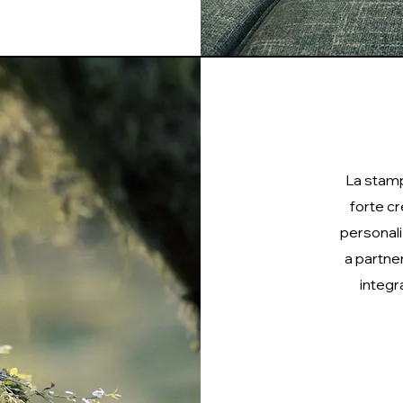
La stamp
forte cr
personali
a partner
integr