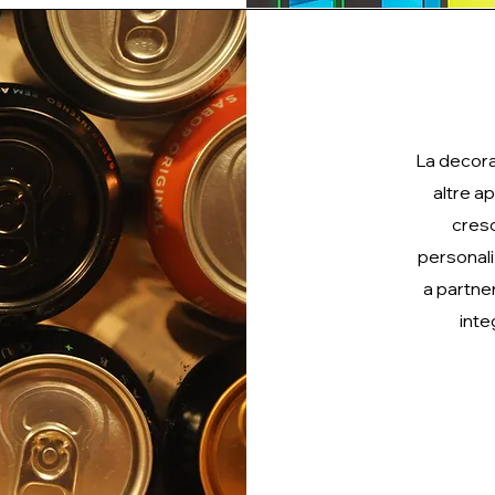
La decoraz
altre ap
cresc
personali
a partner
inte