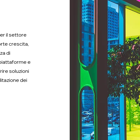
er il settore
orte crescita,
za di
 piattaforme e
rire soluzioni
litazione dei