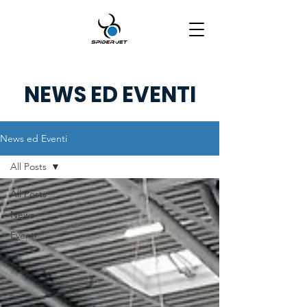
NEWS ED EVENTI
News ed Eventi
All Posts
All Posts
News
Eventi